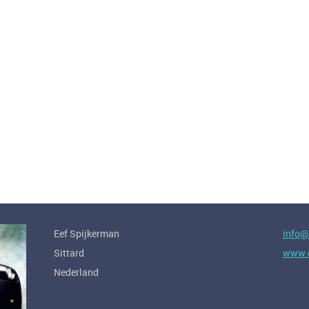
Eef Spijkerman
info@
Sittard
www.e
Nederland