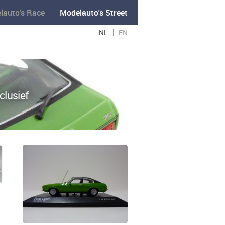
lauto's Race
Modelauto's Street
NL
EN
clusief