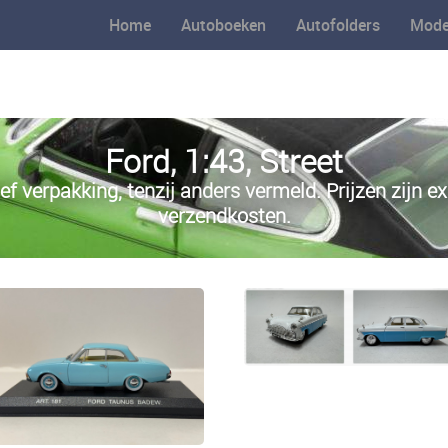
Home
Autoboeken
Autofolders
Mode
Ford, 1:43, Street
ief verpakking, tenzij anders vermeld. Prijzen zijn ex
verzendkosten.