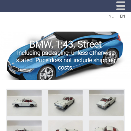
NL
EN
BMW, 1:43, Street
Including packaging, unless otherwise
stated. Price does not include shipping
costs.